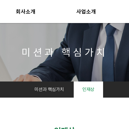
회사소개
사업소개
CEO인사말
사업부문
개요
포트폴리오
연혁
공사현황
미션과 핵심가치
자격 및 인증
조직도
찾아오시는 길
미션과 핵심가치
인재상